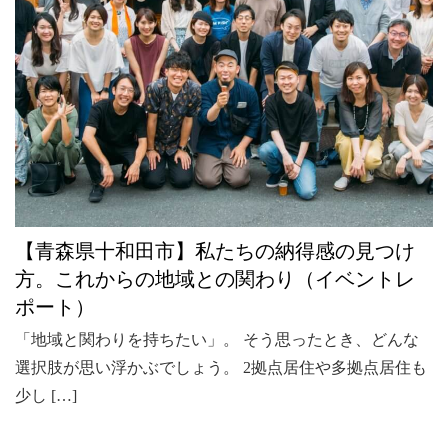
このサイトについて
ホーム
灯台もと暮らしって？
つくっている人
「もとくらの深夜枠」って？
「note」の登録・購読方法
LINE@の登録方法
【青森県十和田市】私たちの納得感の見つけ
お問い合わせ
方。これからの地域との関わり（イベントレ
利用規約
ポート）
個人情報保護方針
「地域と関わりを持ちたい」。 そう思ったとき、どんな
運営会社
選択肢が思い浮かぶでしょう。 2拠点居住や多拠点居住も
少し […]