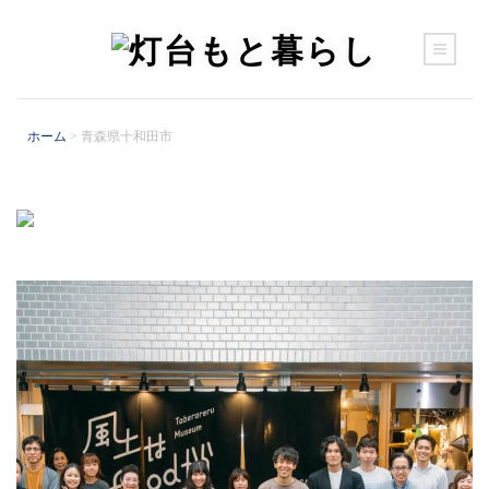
ホーム
>
青森県十和田市
カテゴリー
いつもと暮らし
営みを知る
場に集う
宜しく伝える（sponsored）
旬と遊ぶ
語るを聞く
郷に入る
食を楽しむ