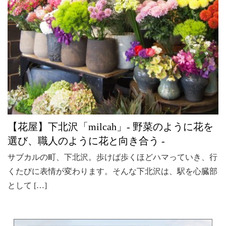
このサイトについて
ホーム
灯台もと暮らしって？
つくっている人
「もとくらの深夜枠」って？
「note」の登録・購読方法
LINE@の登録方法
【花屋】下北沢「milcah」‐ 野菜のように花を
お問い合わせ
選び、職人のように花と向き合う ‐
利用規約
サブカルの町、下北沢。歩けば歩くほどハマっていき、行
個人情報保護方針
くたびに表情が変わります。そんな下北沢は、駅を心臓部
運営会社
として […]