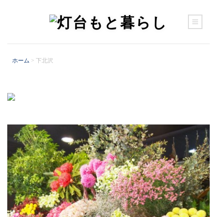
ホーム
>
下北沢
カテゴリー
いつもと暮らし
営みを知る
場に集う
宜しく伝える（sponsored）
旬と遊ぶ
語るを聞く
郷に入る
食を楽しむ