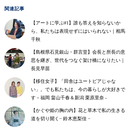
関連記事
【アートに学ぶ#1】誰も答えを知らないか
ら、私たちは表現せずにはいられない｜相馬
千秋
【島根県石見銀山・群言堂】会長と所長の意
思を継ぎ、世代をつなぐ架け橋になりたい｜
長見早苗
【移住女子】「田舎はユートピアじゃな
い」。でも私たちは、今の暮らしが大好きで
す－福岡 畠山千春＆新潟 栗原里奈 -
【かぐや姫の胸の内】花と草木で私の生きる
道を切り開く− 鈴木恵梨佳 −