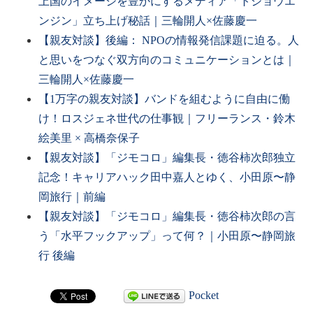
上国のイメージを豊かにするメディア「トジョウエ
ンジン」立ち上げ秘話｜三輪開人×佐藤慶一
【親友対談】後編： NPOの情報発信課題に迫る。人
と思いをつなぐ双方向のコミュニケーションとは｜
三輪開人×佐藤慶一
【1万字の親友対談】バンドを組むように自由に働
け！ロスジェネ世代の仕事観｜フリーランス・鈴木
絵美里 × 高橋奈保子
【親友対談】「ジモコロ」編集長・徳谷柿次郎独立
記念！キャリアハック田中嘉人とゆく、小田原〜静
岡旅行｜前編
【親友対談】「ジモコロ」編集長・徳谷柿次郎の言
う「水平フックアップ」って何？｜小田原〜静岡旅
行 後編
Pocket