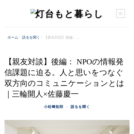
ホーム
>
語るを聞く
>
【親友対談】後編：…
【親友対談】後編： NPOの情報発
カテゴリー
信課題に迫る。人と思いをつなぐ
いつもと暮らし
営みを知る
双方向のコミュニケーションとは
場に集う
｜三輪開人×佐藤慶一
宜しく伝える（sponsored）
旬と遊ぶ
小松﨑拓郎
語るを聞く
語るを聞く
郷に入る
食を楽しむ