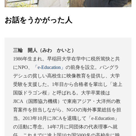
お話をうかがった人
三輪 開人（みわ かいと）
1986年生まれ。早稲田大学在学中に税所篤快と共
にNPO、
「e-Education」
の前身を設立。バングラ
デシュの貧しい高校生に映像教育を提供し、大学
受験を支援した。1年目から合格者を輩出し「途上
国版ドラゴン桜」と呼ばれる。大学卒業後は
JICA（国際協力機構）で東南アジア・大洋州の教
育案件を担当しながら、NGOの海外事業総括を担
当。2013年10月にJICAを退職して「e-Education」
の活動に専念。14年7月に同団体の代表理事へ就
任。これまでに途上国10カ国5000名の高校生に映