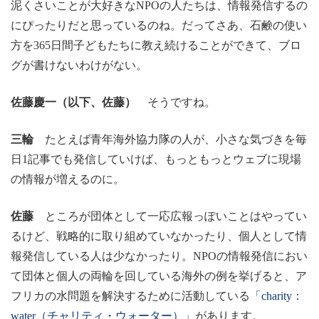
泥くさいことが大好きなNPOの人たちは、情報発信するの
にぴったりだと思っているのね。だってさあ、石鹸の使い
方を365日間子どもたちに教え続けることができて、ブロ
グが書けないわけがない。
佐藤慶一（以下、佐藤）
そうですね。
三輪
たとえば青年海外協力隊の人が、小さな気づきを毎
日1記事でも発信していけば、もっともっとウェブに現場
の情報が増えるのに。
佐藤
ところが団体として一応広報っぽいことはやってい
るけど、戦略的に取り組めていなかったり、個人として情
報発信している人は少なかったり。NPOの情報発信におい
て団体と個人の両輪を回している海外の例を挙げると、ア
フリカの水問題を解決するために活動している
「charity：
water（チャリティ・ウォーター）」
があります。