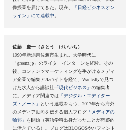
像授業を届けてきた。現在、
「日経ビジネスオン
ライン」にて連載中
。
佐藤 慶一（さとう けいいち）
1990年新潟県佐渡市生まれ。大学時代に
「greenz.jp」のライターインターンを経験。その
後、コンテンツマーケティングを手がけるメディ
ア企業で編集アルバイトを経て、Wantedlyで見つ
けた求人から講談社
「現代ビジネス」
の編集者
に。メディア関連では
「デジタル・エディター
ズ・ノート」
という連載をもつ。2013年から海外
のメディア動向を伝える個人ブログ
「メディアの
輪郭」
を開始（英語学科出身だったことが奇跡的
に活きている）。ブログはBLOGOSやハフィント