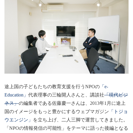
このサイトについて
ホーム
灯台もと暮らしって？
つくっている人
「もとくらの深夜枠」って？
「note」の登録・購読方法
LINE@の登録方法
お問い合わせ
途上国の子どもたちの教育支援を行うNPOの
「e-
利用規約
Education」
代表理事の三輪開人さんと、講談社
「現代ビジ
個人情報保護方針
ネス」
の編集者である佐藤慶一さんは、2013年1月に途上
運営会社
国のイメージをもっと豊かにするウェブマガジン
「トジョ
ウエンジン」
を立ち上げ、二人三脚で運営してきました。
「NPOの情報発信の可能性」をテーマに語った後編となる